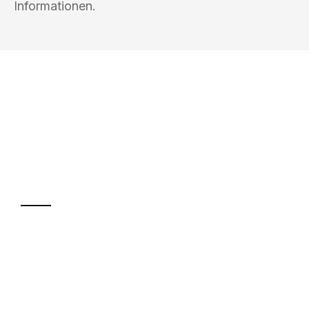
Informationen.
UMZUGSKÖNIG SCHREINER SIEGEN
Ihr Umzug oder
Transport
Sparen Sie bis zu 100€ bei Anfrage
Abwicklung innerhalb von 24 Stunden
Versichert bis zu 7.500€