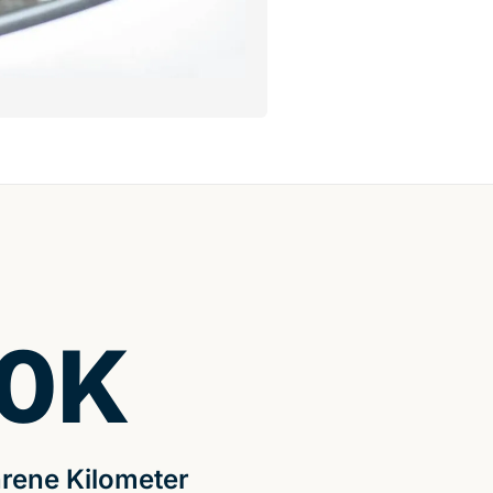
0
K
rene Kilometer