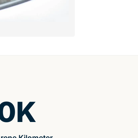
0
K
rene Kilometer