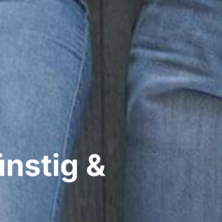
ünstig &