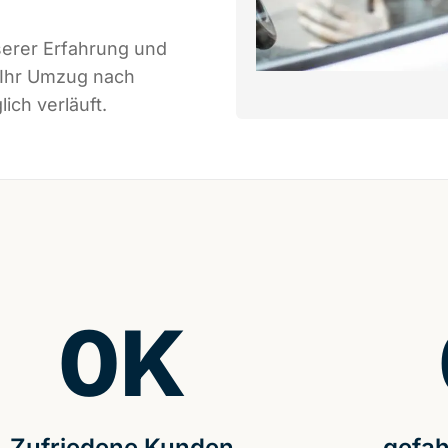
serer Erfahrung und
 Ihr Umzug nach
ich verläuft.
0
K
Zufriedene Kunden
gefah