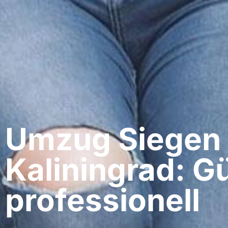
Umzug Siegen​
Kaliningrad: G
professionell​