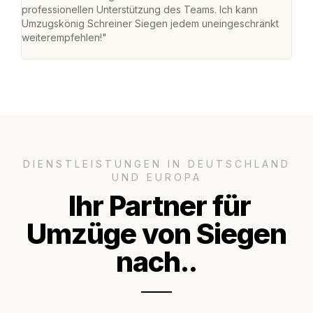
professionellen Unterstützung des Teams. Ich kann
habe
Umzugskönig Schreiner Siegen jedem uneingeschränkt
an m
weiterempfehlen!"
groß
DIENSTLEISTUNGEN IN DEUTSCHLAND
UND EUROPA
Ihr Partner für
Umzüge von Siegen
nach..