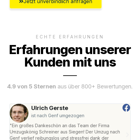
Jetzt unverbindlich anfragen
ECHTE ERFAHRUNGEN
Erfahrungen unserer
Kunden mit uns
4.9 von 5 Sternen
aus über 800+ Bewertungen.
Ulrich Gerste
ist nach Genf umgezogen
"Ein großes Dankeschön an das Team der Firma
"Di
Umzugskönig Schreiner aus Siegen! Der Umzug nach
war
Genf verlief reibungslos und stressfrei dank der
Das 