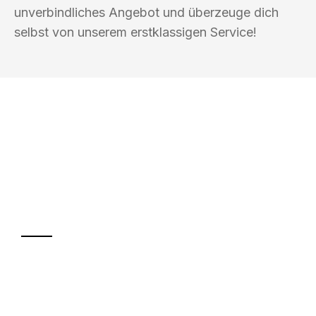
unverbindliches Angebot und überzeuge dich
selbst von unserem erstklassigen Service!
UMZUGSKÖNIG SCHREINER SIEGEN
Ihr Umzug oder
Transport
Sparen Sie bis zu 100€ bei Anfrage
Abwicklung innerhalb von 24 Stunden