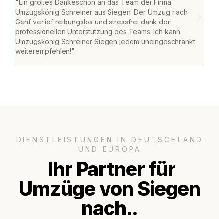
"Ein großes Dankeschön an das Team der Firma
"Di
Umzugskönig Schreiner aus Siegen! Der Umzug nach
war
Genf verlief reibungslos und stressfrei dank der
Das 
professionellen Unterstützung des Teams. Ich kann
habe
Umzugskönig Schreiner Siegen jedem uneingeschränkt
an m
weiterempfehlen!"
groß
DIENSTLEISTUNGEN IN DEUTSCHLAND
UND EUROPA
Ihr Partner für
Umzüge von Siegen
nach..