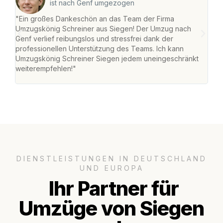
ist nach Genf umgezogen
"Ein großes Dankeschön an das Team der Firma
"Di
Umzugskönig Schreiner aus Siegen! Der Umzug nach
war
Genf verlief reibungslos und stressfrei dank der
Das 
professionellen Unterstützung des Teams. Ich kann
habe
Umzugskönig Schreiner Siegen jedem uneingeschränkt
an m
weiterempfehlen!"
groß
DIENSTLEISTUNGEN IN DEUTSCHLAND
UND EUROPA
Ihr Partner für
Umzüge von Siegen