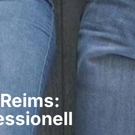
 Reims:
ssionell​