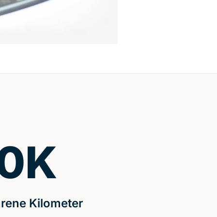
0
K
rene Kilometer