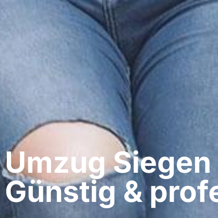
Umzug Siegen​
Günstig & profe