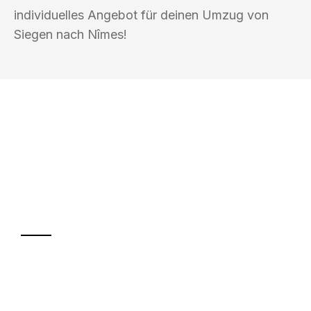
individuelles Angebot für deinen Umzug von
Siegen nach Nîmes!
UMZUGSKÖNIG SCHREINER SIEGEN
Ihr Umzug oder
Transport
Sparen Sie bis zu 100€ bei Anfrage
Abwicklung innerhalb von 24 Stunden