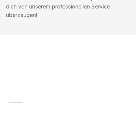
dich von unserem professionellen Service
überzeugen!
UMZUGSKÖNIG SCHREINER SIEGEN
Ihr Umzug oder
Transport
Sparen Sie bis zu 100€ bei Anfrage
Abwicklung innerhalb von 24 Stunden