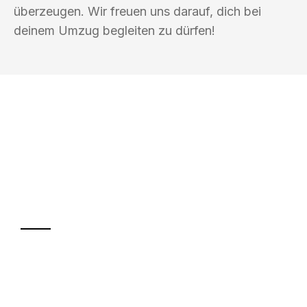
überzeugen. Wir freuen uns darauf, dich bei
deinem Umzug begleiten zu dürfen!
UMZUGSKÖNIG SCHREINER SIEGEN
Ihr Umzug oder
Transport
Sparen Sie bis zu 100€ bei Anfrage
Abwicklung innerhalb von 24 Stunden