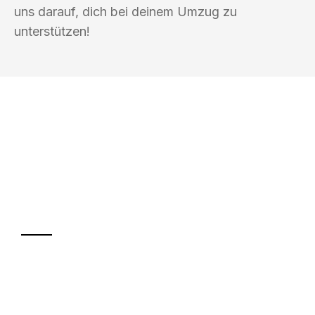
uns darauf, dich bei deinem Umzug zu
unterstützen!
UMZUGSKÖNIG SCHREINER SIEGEN
Ihr Umzug oder
Transport
Sparen Sie bis zu 100€ bei Anfrage
Abwicklung innerhalb von 24 Stunden