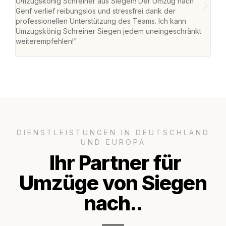
Umzugskönig Schreiner aus Siegen! Der Umzug nach
war
Genf verlief reibungslos und stressfrei dank der
Das 
professionellen Unterstützung des Teams. Ich kann
habe
Umzugskönig Schreiner Siegen jedem uneingeschränkt
an m
weiterempfehlen!"
groß
DIENSTLEISTUNGEN IN DEUTSCHLAND
UND EUROPA
Ihr Partner für
Umzüge von Siegen
nach..