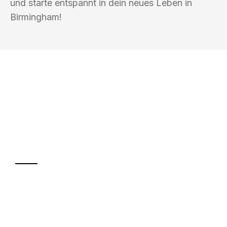
und starte entspannt in dein neues Leben in
Birmingham!
UMZUGSKÖNIG SCHREINER SIEGEN
Ihr Umzug oder
Transport
Sparen Sie bis zu 100€ bei Anfrage
Abwicklung innerhalb von 24 Stunden
Versichert bis zu 7.500€