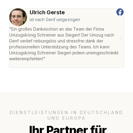
Ulrich Gerste
ist nach Genf umgezogen
"Ein großes Dankeschön an das Team der Firma
"Di
Umzugskönig Schreiner aus Siegen! Der Umzug nach
war
Genf verlief reibungslos und stressfrei dank der
Das 
professionellen Unterstützung des Teams. Ich kann
habe
Umzugskönig Schreiner Siegen jedem uneingeschränkt
an m
weiterempfehlen!"
groß
DIENSTLEISTUNGEN IN DEUTSCHLAND
UND EUROPA
Ihr Partner für