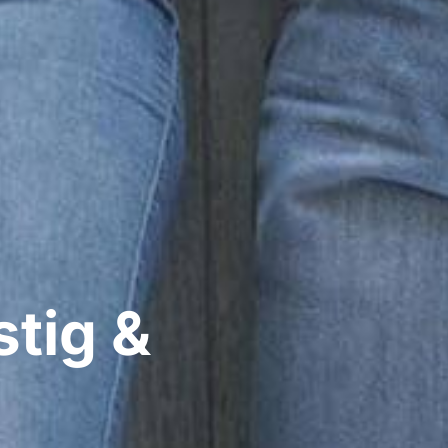
stig &