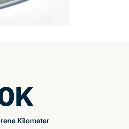
0
K
rene Kilometer