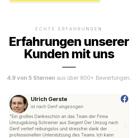
ECHTE ERFAHRUNGEN
Erfahrungen unserer
Kunden mit uns
4.9 von 5 Sternen
aus über 800+ Bewertungen.
Ulrich Gerste
ist nach Genf umgezogen
"Ein großes Dankeschön an das Team der Firma
"Di
Umzugskönig Schreiner aus Siegen! Der Umzug nach
war
Genf verlief reibungslos und stressfrei dank der
Das 
professionellen Unterstützung des Teams. Ich kann
habe