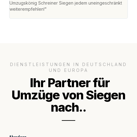
Umzugskönig Schreiner Siegen jedem uneingeschränkt
an m
weiterempfehlen!"
groß
DIENSTLEISTUNGEN IN DEUTSCHLAND
UND EUROPA
Ihr Partner für
Umzüge von Siegen
nach..