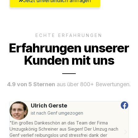
Jetzt unverbindlich anfragen
ECHTE ERFAHRUNGEN
Erfahrungen unserer
Kunden mit uns
4.9 von 5 Sternen
aus über 800+ Bewertungen.
Ulrich Gerste
ist nach Genf umgezogen
"Ein großes Dankeschön an das Team der Firma
"Di
Umzugskönig Schreiner aus Siegen! Der Umzug nach
war
Genf verlief reibungslos und stressfrei dank der
Das 