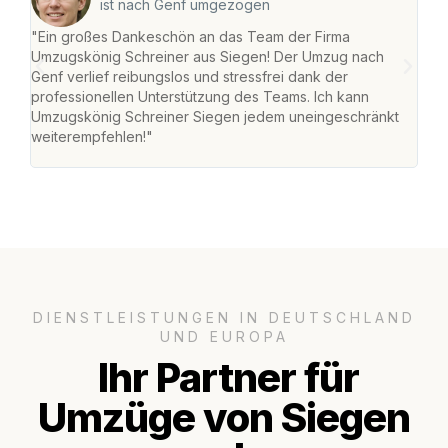
ist nach Genf umgezogen
"Ein großes Dankeschön an das Team der Firma
"Di
Umzugskönig Schreiner aus Siegen! Der Umzug nach
war
Genf verlief reibungslos und stressfrei dank der
Das 
professionellen Unterstützung des Teams. Ich kann
habe
Umzugskönig Schreiner Siegen jedem uneingeschränkt
an m
weiterempfehlen!"
groß
DIENSTLEISTUNGEN IN DEUTSCHLAND
UND EUROPA
Ihr Partner für
Umzüge von Siegen