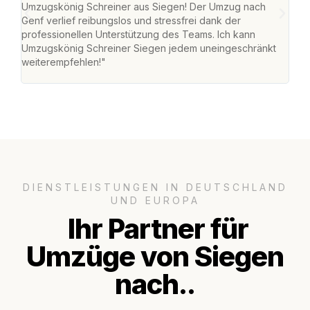
Umzugskönig Schreiner aus Siegen! Der Umzug nach
war
Genf verlief reibungslos und stressfrei dank der
Das 
professionellen Unterstützung des Teams. Ich kann
habe
Umzugskönig Schreiner Siegen jedem uneingeschränkt
an m
weiterempfehlen!"
groß
DIENSTLEISTUNGEN IN DEUTSCHLAND
UND EUROPA
Ihr Partner für
Umzüge von Siegen
nach..