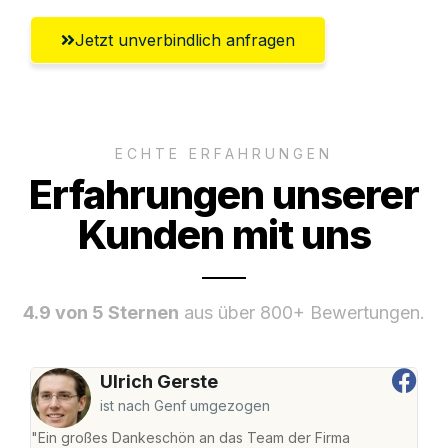
Jetzt unverbindlich anfragen
ECHTE ERFAHRUNGEN
Erfahrungen unserer
Kunden mit uns
4.9 von 5 Sternen
aus über 800+ Bewertungen.
Ulrich Gerste
ist nach Genf umgezogen
"Ein großes Dankeschön an das Team der Firma
"Di