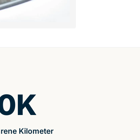
0
K
rene Kilometer