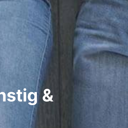
stig &