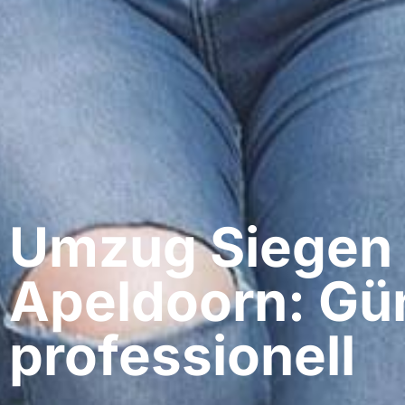
Umzug Siegen​
Apeldoorn: Gün
professionell​