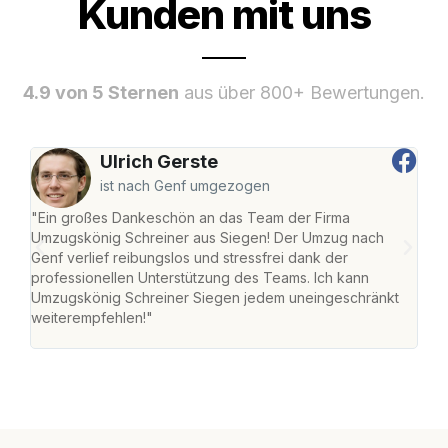
Kunden mit uns
4.9 von 5 Sternen
aus über 800+ Bewertungen.
Ulrich Gerste
ist nach Genf umgezogen
"Ein großes Dankeschön an das Team der Firma
"Di
Umzugskönig Schreiner aus Siegen! Der Umzug nach
war
Genf verlief reibungslos und stressfrei dank der
Das 
professionellen Unterstützung des Teams. Ich kann
habe
Umzugskönig Schreiner Siegen jedem uneingeschränkt
an m
weiterempfehlen!"
groß