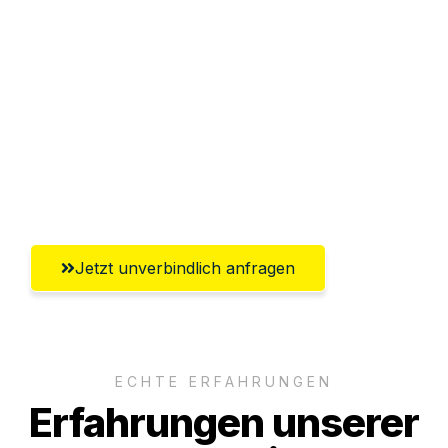
Sparen Sie bis zu 100€ bei Anfrage
Abwicklung innerhalb von 24 Stunden
Versichert bis zu 7.500€
Ggf. komplette Zollabwicklung inklusive
Umfassender Kundensupport aus Siegen
Jetzt unverbindlich anfragen
ECHTE ERFAHRUNGEN
Erfahrungen unserer