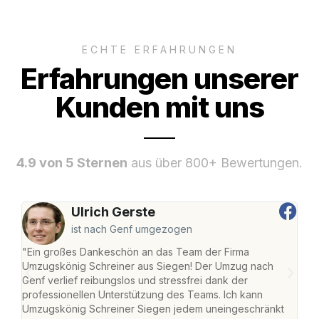
ECHTE ERFAHRUNGEN
Erfahrungen unserer
Kunden mit uns
4.9 von 5 Sternen
aus über 800+ Bewertungen.
Ulrich Gerste
ist nach Genf umgezogen
"Ein großes Dankeschön an das Team der Firma
"Di
Umzugskönig Schreiner aus Siegen! Der Umzug nach
war
Genf verlief reibungslos und stressfrei dank der
Das 
professionellen Unterstützung des Teams. Ich kann
habe
Umzugskönig Schreiner Siegen jedem uneingeschränkt
an m