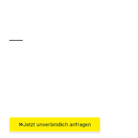
UMZUGSKÖNIG SCHREINER SIEGEN
Ihr Umzug oder
Transport
Sparen Sie bis zu 100€ bei Anfrage
Abwicklung innerhalb von 24 Stunden
Versichert bis zu 7.500€
Ggf. komplette Zollabwicklung inklusive
Umfassender Kundensupport aus Siegen
Jetzt unverbindlich anfragen