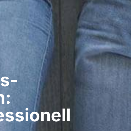
s-
h:
ssionell​