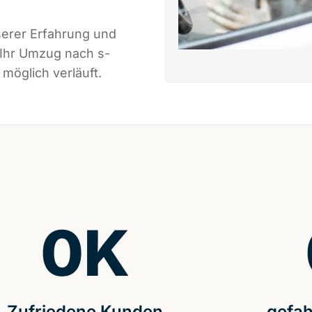
serer Erfahrung und
 Ihr Umzug nach s-
möglich verläuft.
0
K
Zufriedene Kunden
gefah