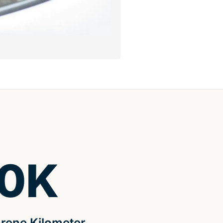
0
K
rene Kilometer