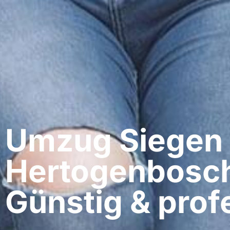
Umzug Siegen​ 
Hertogenbosc
Günstig & profe