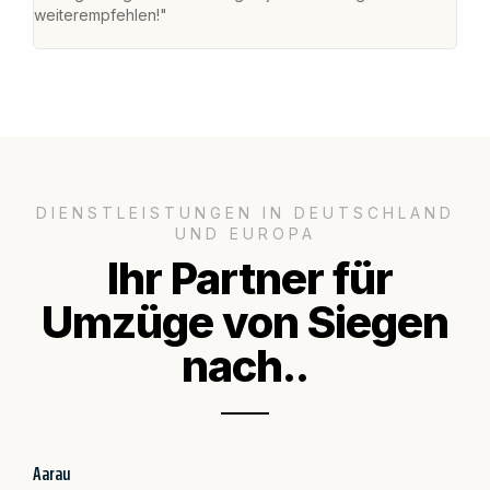
weiterempfehlen!"
groß
DIENSTLEISTUNGEN IN DEUTSCHLAND
UND EUROPA
Ihr Partner für
Umzüge von Siegen
nach..
Aarau