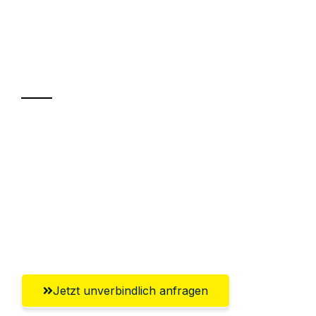
UMZUGSKÖNIG SCHREINER SIEGEN
Ihr Umzug oder
Transport
Sparen Sie bis zu 100€ bei Anfrage
Abwicklung innerhalb von 24 Stunden
Versichert bis zu 7.500€
Ggf. komplette Zollabwicklung inklusive
Umfassender Kundensupport aus Siegen
Jetzt unverbindlich anfragen