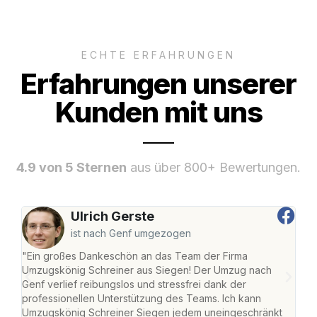
ECHTE ERFAHRUNGEN
Erfahrungen unserer
Kunden mit uns
4.9 von 5 Sternen
aus über 800+ Bewertungen.
Ulrich Gerste
ist nach Genf umgezogen
"Ein großes Dankeschön an das Team der Firma
"Di
Umzugskönig Schreiner aus Siegen! Der Umzug nach
war
Genf verlief reibungslos und stressfrei dank der
Das 
professionellen Unterstützung des Teams. Ich kann
habe
Umzugskönig Schreiner Siegen jedem uneingeschränkt
an m