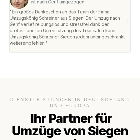
ist nach Genf umgezogen
"Ein großes Dankeschön an das Team der Firma
"Di
Umzugskönig Schreiner aus Siegen! Der Umzug nach
war
Genf verlief reibungslos und stressfrei dank der
Das 
professionellen Unterstützung des Teams. Ich kann
habe
Umzugskönig Schreiner Siegen jedem uneingeschränkt
an m
weiterempfehlen!"
groß
DIENSTLEISTUNGEN IN DEUTSCHLAND
UND EUROPA
Ihr Partner für
Umzüge von Siegen