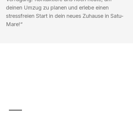
deinen Umzug zu planen und erlebe einen
stressfreien Start in dein neues Zuhause in Satu-
Mare!“
UMZUGSKÖNIG SCHREINER SIEGEN
Ihr Umzug oder
Transport
Sparen Sie bis zu 100€ bei Anfrage
Abwicklung innerhalb von 24 Stunden