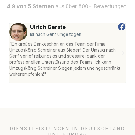
4.9 von 5 Sternen
aus über 800+ Bewertungen.
Ulrich Gerste
ist nach Genf umgezogen
"Ein großes Dankeschön an das Team der Firma
"Di
Umzugskönig Schreiner aus Siegen! Der Umzug nach
war
Genf verlief reibungslos und stressfrei dank der
Das 
professionellen Unterstützung des Teams. Ich kann
habe
Umzugskönig Schreiner Siegen jedem uneingeschränkt
an m
weiterempfehlen!"
groß
DIENSTLEISTUNGEN IN DEUTSCHLAND
UND EUROPA