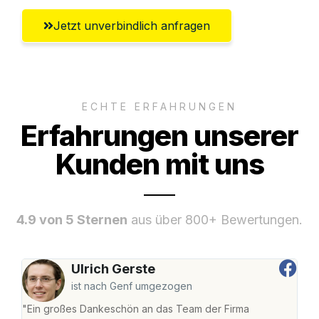
Jetzt unverbindlich anfragen
ECHTE ERFAHRUNGEN
Erfahrungen unserer
Kunden mit uns
4.9 von 5 Sternen
aus über 800+ Bewertungen.
Ulrich Gerste
ist nach Genf umgezogen
"Ein großes Dankeschön an das Team der Firma
"Di