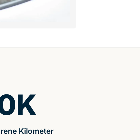
0
K
rene Kilometer