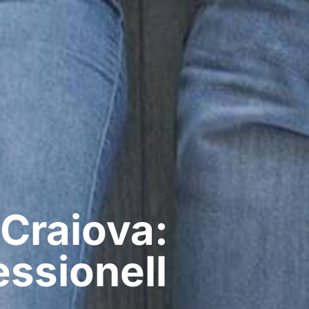
Craiova:
ssionell​