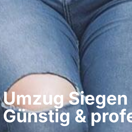
Umzug Siegen​ 
Günstig & profe