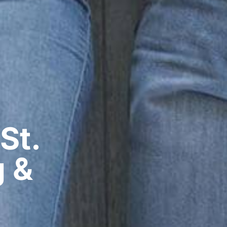
St.
g &