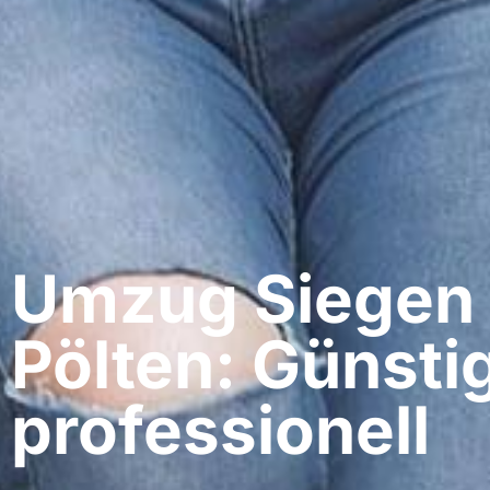
Umzug Siegen​ 
Pölten: Günsti
professionell​