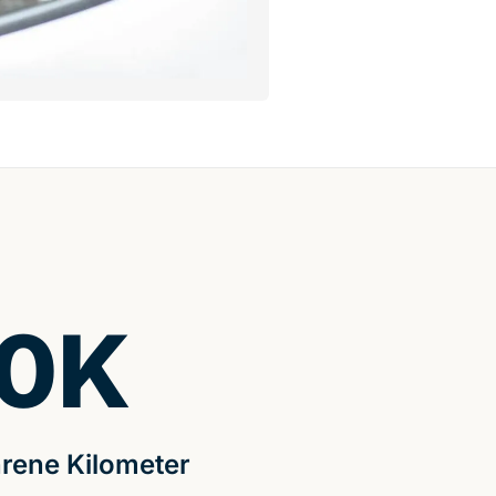
0
K
rene Kilometer