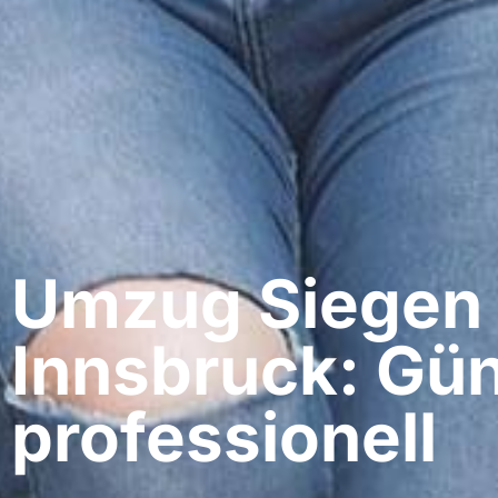
Umzug Siegen​
Innsbruck: Gün
professionell​