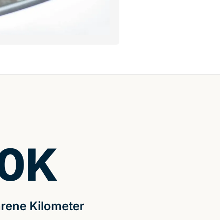
0
K
rene Kilometer