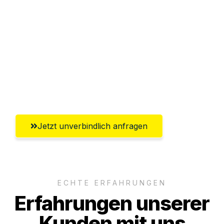
Sparen Sie bis zu 100€ bei Anfrage
Abwicklung innerhalb von 24 Stunden
Versichert bis zu 7.500€
Ggf. komplette Zollabwicklung inklusive
Umfassender Kundensupport aus Siegen
Jetzt unverbindlich anfragen
ECHTE ERFAHRUNGEN
Erfahrungen unserer
Kunden mit uns