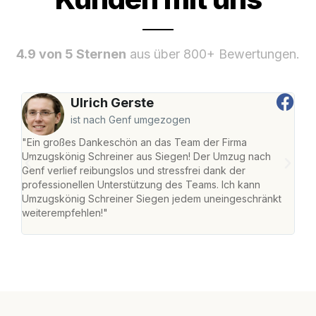
4.9 von 5 Sternen
aus über 800+ Bewertungen.
Ulrich Gerste
ist nach Genf umgezogen
"Ein großes Dankeschön an das Team der Firma
"Di
Umzugskönig Schreiner aus Siegen! Der Umzug nach
war
Genf verlief reibungslos und stressfrei dank der
Das 
professionellen Unterstützung des Teams. Ich kann
habe
Umzugskönig Schreiner Siegen jedem uneingeschränkt
an m
weiterempfehlen!"
groß