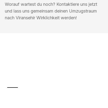
Worauf wartest du noch? Kontaktiere uns jetzt
und lass uns gemeinsam deinen Umzugstraum
nach Viransehir Wirklichkeit werden!
UMZUGSKÖNIG SCHREINER SIEGEN
Ihr Umzug oder
Transport
Sparen Sie bis zu 100€ bei Anfrage
Abwicklung innerhalb von 24 Stunden