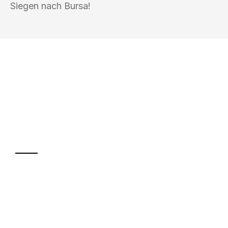
Siegen nach Bursa!
UMZUGSKÖNIG SCHREINER SIEGEN
Ihr Umzug oder
Transport
Sparen Sie bis zu 100€ bei Anfrage
Abwicklung innerhalb von 24 Stunden
Versichert bis zu 7.500€