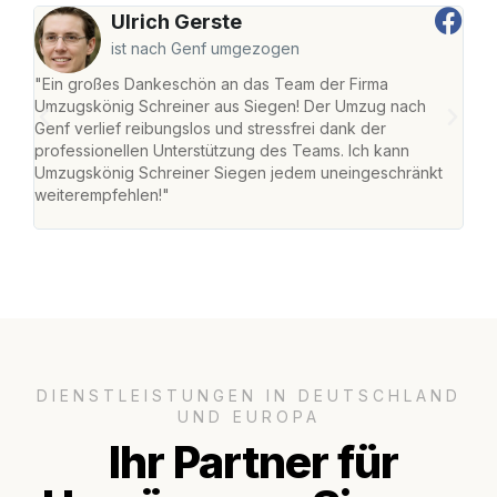
Ulrich Gerste
ist nach Genf umgezogen
"Ein großes Dankeschön an das Team der Firma
"Di
Umzugskönig Schreiner aus Siegen! Der Umzug nach
war
Genf verlief reibungslos und stressfrei dank der
Das 
professionellen Unterstützung des Teams. Ich kann
habe
Umzugskönig Schreiner Siegen jedem uneingeschränkt
an m
weiterempfehlen!"
groß
DIENSTLEISTUNGEN IN DEUTSCHLAND
UND EUROPA
Ihr Partner für