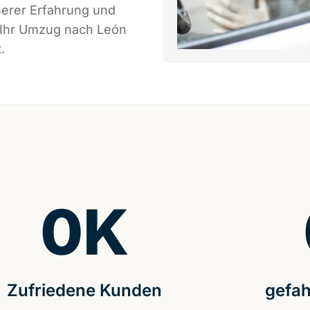
serer Erfahrung und
s Ihr Umzug nach León
.
0
K
Zufriedene Kunden
gefah