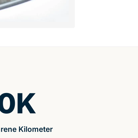
0
K
rene Kilometer