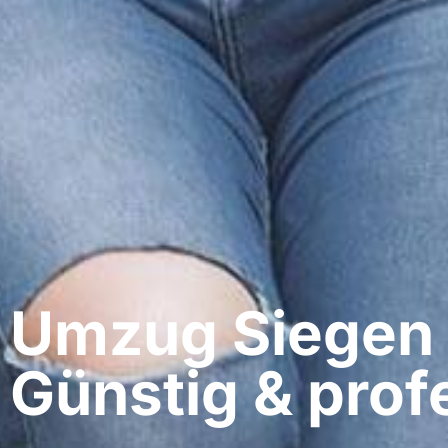
Umzug Siegen​
Günstig & profe