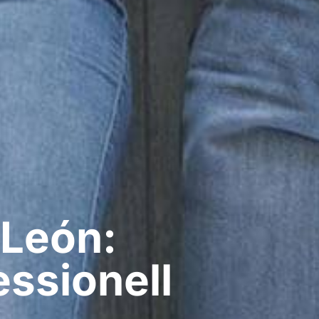
 León:
ssionell​