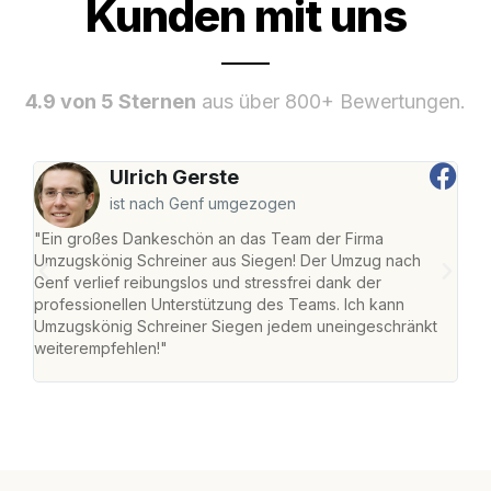
Kunden mit uns
4.9 von 5 Sternen
aus über 800+ Bewertungen.
Ulrich Gerste
ist nach Genf umgezogen
"Ein großes Dankeschön an das Team der Firma
"Di
Umzugskönig Schreiner aus Siegen! Der Umzug nach
war
Genf verlief reibungslos und stressfrei dank der
Das 
professionellen Unterstützung des Teams. Ich kann
habe
Umzugskönig Schreiner Siegen jedem uneingeschränkt
an m
weiterempfehlen!"
groß