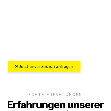
Sparen Sie bis zu 100€ bei Anfrage
Abwicklung innerhalb von 24 Stunden
Versichert bis zu 7.500€
Ggf. komplette Zollabwicklung inklusive
Umfassender Kundensupport aus Siegen
Jetzt unverbindlich anfragen
ECHTE ERFAHRUNGEN
Erfahrungen unserer