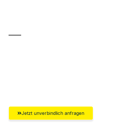
Ihr Umzug oder
Transport
Sparen Sie bis zu 100€ bei Anfrage
Abwicklung innerhalb von 24 Stunden
Versichert bis zu 7.500€
Ggf. komplette Zollabwicklung inklusive
Umfassender Kundensupport aus Siegen
Jetzt unverbindlich anfragen