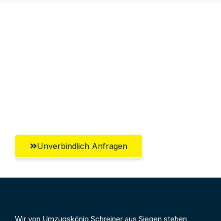
Jetzt anfragen &
100€ sparen!
Unverbindlich Anfragen
Wir von Umzugskönig Schreiner aus Siegen stehen