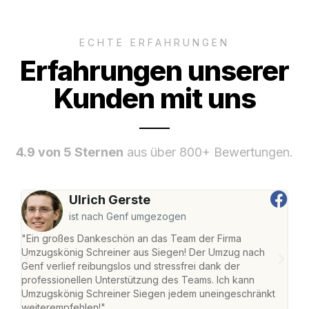
ECHTE ERFAHRUNGEN
Erfahrungen unserer
Kunden mit uns
4.9 von 5 Sternen
aus über 800+ Bewertungen.
Ulrich Gerste
ist nach Genf umgezogen
"Ein großes Dankeschön an das Team der Firma
"Di
Umzugskönig Schreiner aus Siegen! Der Umzug nach
war
Genf verlief reibungslos und stressfrei dank der
Das 
professionellen Unterstützung des Teams. Ich kann
habe
Umzugskönig Schreiner Siegen jedem uneingeschränkt
an m
weiterempfehlen!"
groß