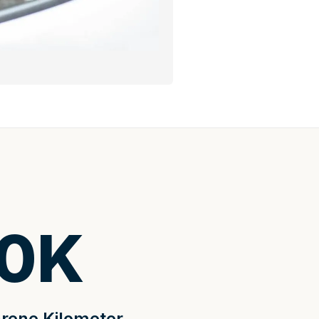
0
K
rene Kilometer