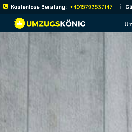
Kostenlose Beratung:
+4915792637147
Gü
Um