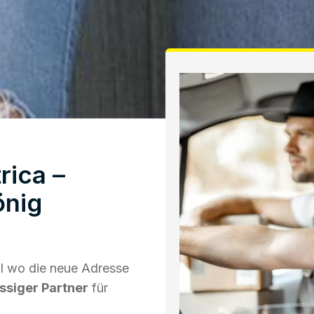
ica –
önig
l wo die neue Adresse
ässiger Partner
für