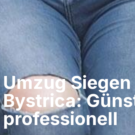
Umzug Siegen​
Bystrica: Güns
professionell​