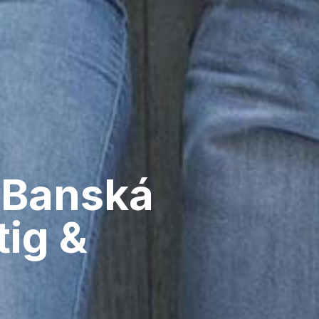
 Banská
tig &