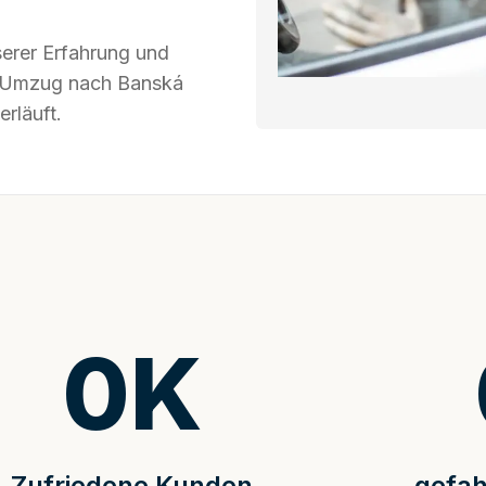
serer Erfahrung und
hr Umzug nach Banská
erläuft.
0
K
Zufriedene Kunden
gefah