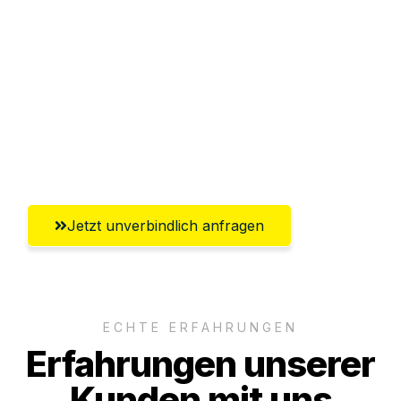
Sparen Sie bis zu 100€ bei Anfrage
Abwicklung innerhalb von 24 Stunden
Versichert bis zu 7.500€
Ggf. komplette Zollabwicklung inklusive
Umfassender Kundensupport aus Siegen
Jetzt unverbindlich anfragen
ECHTE ERFAHRUNGEN
Erfahrungen unserer
Kunden mit uns