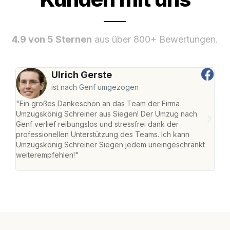
4.9 von 5 Sternen
aus über 800+ Bewertungen.
Ulrich Gerste
ist nach Genf umgezogen
"Ein großes Dankeschön an das Team der Firma
"Di
Umzugskönig Schreiner aus Siegen! Der Umzug nach
war
Genf verlief reibungslos und stressfrei dank der
Das 
professionellen Unterstützung des Teams. Ich kann
habe
Umzugskönig Schreiner Siegen jedem uneingeschränkt
an m
weiterempfehlen!"
groß