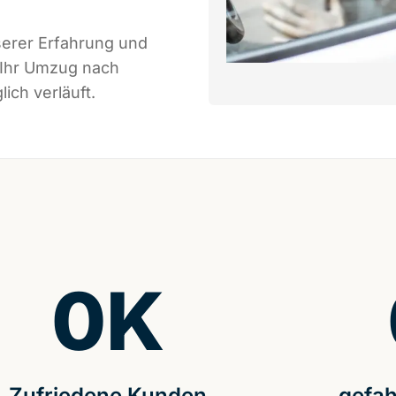
serer Erfahrung und
 Ihr Umzug nach
ich verläuft.
0
K
Zufriedene Kunden
gefah