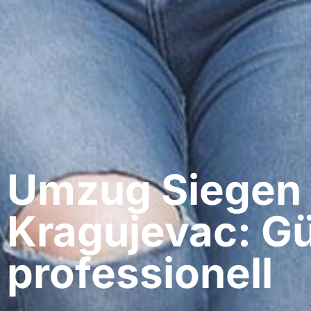
Umzug Siegen​
Kragujevac: Gü
professionell​