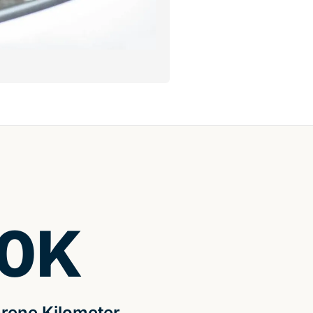
0
K
rene Kilometer