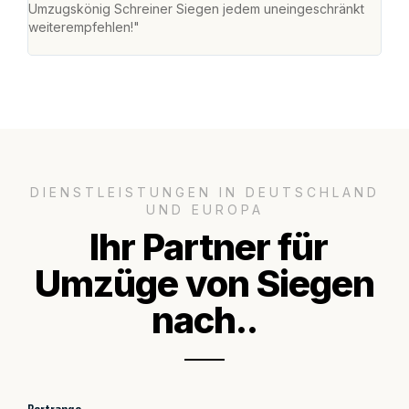
Umzugskönig Schreiner Siegen jedem uneingeschränkt
an m
weiterempfehlen!"
groß
DIENSTLEISTUNGEN IN DEUTSCHLAND
UND EUROPA
Ihr Partner für
Umzüge von Siegen
nach..