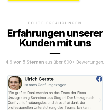
ECHTE ERFAHRUNGEN
Erfahrungen unserer
Kunden mit uns
4.9 von 5 Sternen
aus über 800+ Bewertungen.
Ulrich Gerste
ist nach Genf umgezogen
"Ein großes Dankeschön an das Team der Firma
"Di
Umzugskönig Schreiner aus Siegen! Der Umzug nach
war
Genf verlief reibungslos und stressfrei dank der
Das 
professionellen Unterstützung des Teams. Ich kann
habe