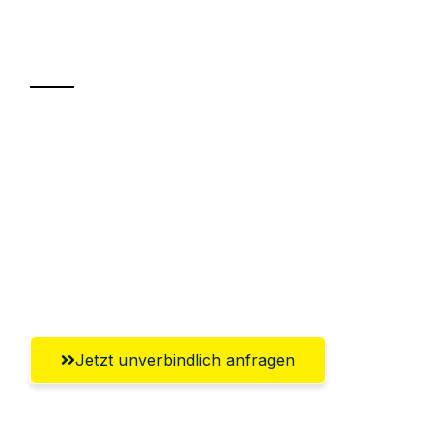
Ihr Umzug oder
Transport
Sparen Sie bis zu 100€ bei Anfrage
Abwicklung innerhalb von 24 Stunden
Versichert bis zu 7.500€
Ggf. komplette Zollabwicklung inklusive
Umfassender Kundensupport aus Siegen
Jetzt unverbindlich anfragen