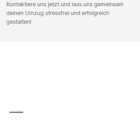
Kontaktiere uns jetzt und lass uns gemeinsam
deinen Umzug stressfrei und erfolgreich
gestalten!
UMZUGSKÖNIG SCHREINER SIEGEN
Ihr Umzug oder
Transport
Sparen Sie bis zu 100€ bei Anfrage
Abwicklung innerhalb von 24 Stunden