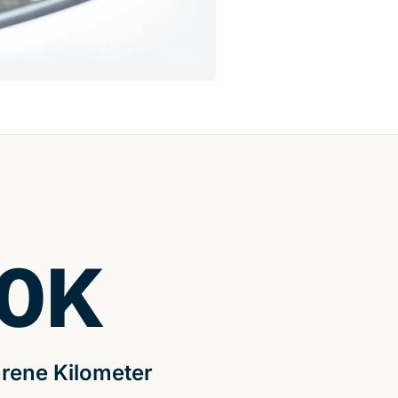
0
K
rene Kilometer