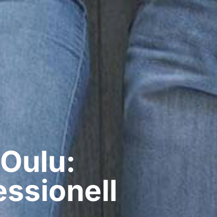
Oulu:
ssionell​