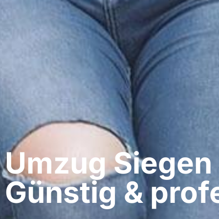
Umzug Siegen​ 
Günstig & profe