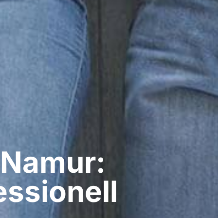
 Namur:
ssionell​