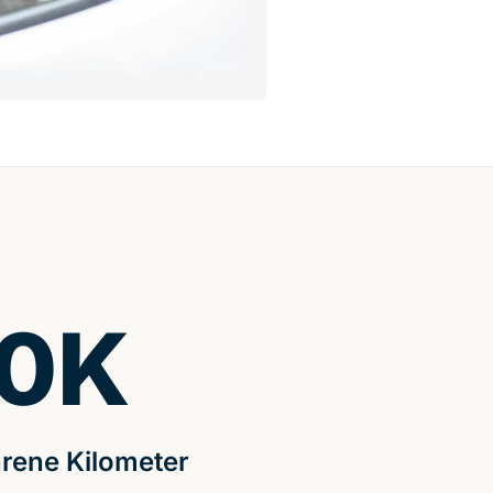
0
K
rene Kilometer