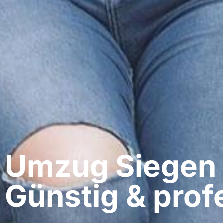
Umzug Siegen​
Günstig & profe